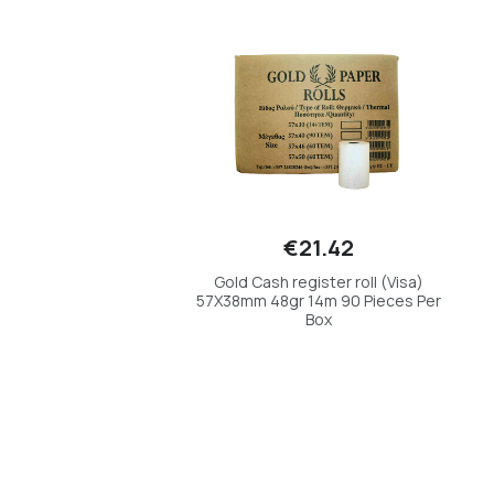
Label-Ετικέτες
Ecological Products-Οικολογικά Προϊόντα
Envelopes-Φακέλοι Αλληλογραφίας
Plotter Rolls-Αρχιτεκτονικό Χαρτί
Ecological Products-Οικολογικά Προϊόντα
Λαδόχαρτα -Τραπεζομάντηλα
HO.RE.CA
€21.42
Gold Cash register roll (Visa)
57X38mm 48gr 14m 90 Pieces Per
Box