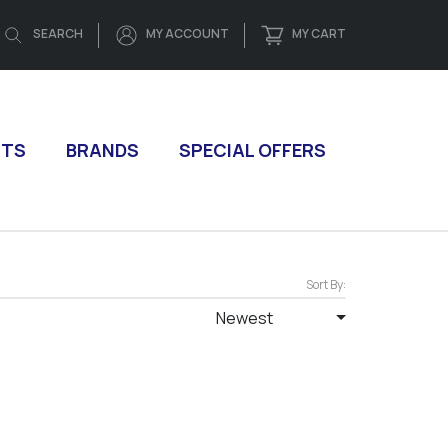
SEARCH
MY ACCOUNT
MY CART
CTS
BRANDS
SPECIAL OFFERS
Sort By:
Newest