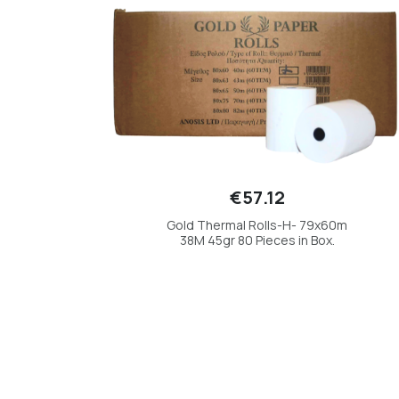
€57.12
Gold Thermal Rolls-Η- 79x60m
38M 45gr 80 Pieces in Box.