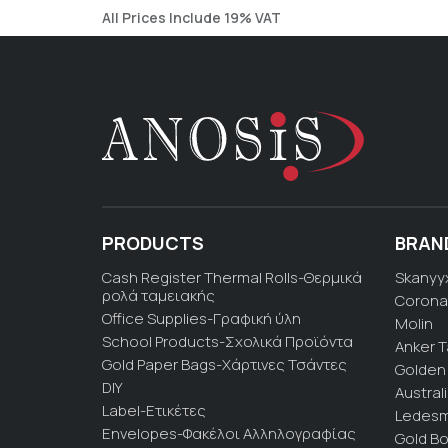
All Prices Include 19% VAT
PRODUCTS
BRAN
Cash Register Thermal Rolls-Θερμικά
Skanyy
ρολά ταμειακής
Corona
Office Supplies-Γραφική ύλη
Molin
School Products-Σχολικά Προϊόντα
Anker 
Gold Paper Bags-Χάρτινες Τσάντες
Golden 
DIY
Austral
Label-Ετικέτες
Ledesm
Envelopes-Φακέλοι Αλληλογραφίας
Gold Bo