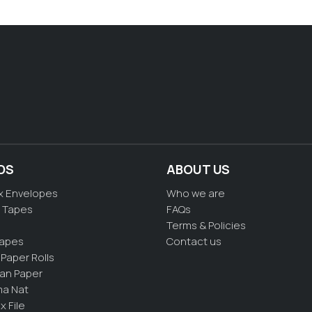
DS
ABOUT US
x Envelopes
Who we are
 Tapes
FAQs
Terms & Policies
Tapes
Contact us
Paper Rolls
ian Paper
a Nat
x File