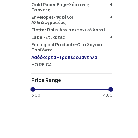
Gold Paper Bags-Χάρτινες
Label-Ετικέτες
Ecological Products-Οικολογικά Προϊόντα
Τσάντες
Envelopes-Φακέλοι
Envelopes-Φακέλοι Αλληλογραφίας
Αλληλογραφίας
Plotter Rolls-Αρχιτεκτονικό Χαρτί
Plotter Rolls-Αρχιτεκτονικό Χαρτί
Label-Ετικέτες
Ecological Products-Οικολογικά Προϊόντα
Ecological Products-Οικολογικά
Προϊόντα
Λαδόχαρτα -Τραπεζομάντηλα
Λαδόχαρτα -Τραπεζομάντηλα
HO.RE.CA
HO.RE.CA
Price Range
3.00
4.00