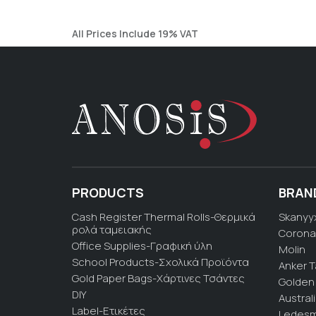
All Prices Include 19% VAT
PRODUCTS
BRAN
Cash Register Thermal Rolls-Θερμικά
Skanyy
ρολά ταμειακής
Corona
Office Supplies-Γραφική ύλη
Molin
School Products-Σχολικά Προϊόντα
Anker 
Gold Paper Bags-Χάρτινες Τσάντες
Golden 
DIY
Austral
Label-Ετικέτες
Ledesm