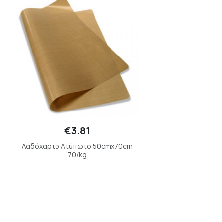
€3.81
Λαδόχαρτο Ατύπωτο 50cmx70cm
70/kg