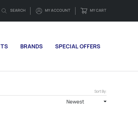
SEARCH
MY ACCOUNT
MY CART
CTS
BRANDS
SPECIAL OFFERS
Sort By:
Newest