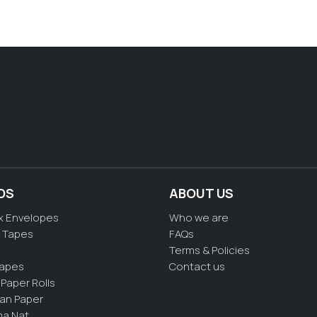
DS
ABOUT US
x Envelopes
Who we are
 Tapes
FAQs
Terms & Policies
Tapes
Contact us
Paper Rolls
ian Paper
a Nat