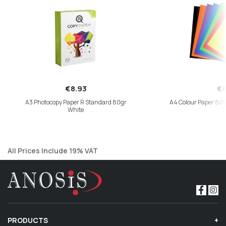
€8.93
€8
A3 Photocopy Paper R Standard 80gr
A4 Colour Paper 80g
White
All Prices Include 19% VAT
PRODUCTS