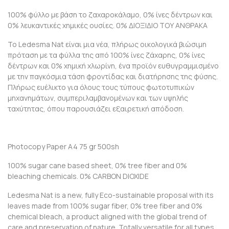
100% φύλλο με βάση το
ζαχαροκάλαμο, 0% ίνες δέντρων και
0% λευκαντικές χημικές ουσίες. 0% ΔΙΟΞΙΔΙΟ ΤΟΥ ΑΝΘΡΑΚΑ
Το Ledesma Nat είναι μια νέα, πλήρως οικολογικά βιώσιμη
πρόταση με τα φύλλα της από 100% ίνες ζάχαρης, 0% ίνες
δέντρων και 0% χημική χλωρίνη, ένα προϊόν ευθυγραμμισμένο
με την παγκόσμια τάση φροντίδας και διατήρησης της φύσης.
Πλήρως ευέλικτο για όλους τους τύπους φωτοτυπικών
μηχανημάτων, συμπεριλαμβανομένων και των υψηλής
ταχύτητας, όπου παρουσιάζει εξαιρετική απόδοση.
Photocopy Paper A4 75 gr 500sh
100% sugar cane based sheet, 0% tree fiber and 0%
bleaching chemicals. 0% CARBON DIOXIDE
Ledesma Nat is a new, fully Eco-sustainable proposal with its
leaves made from 100% sugar fiber, 0% tree fiber and 0%
chemical bleach, a product aligned with the global trend of
care and preservation of nature. Totally versatile for all types