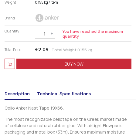
Weight
0.155 kg
/ item
Brand
Quantity
You have reached the maximum
-
+
quantity
€2.09
Total Price
Total Weight 0.155 kg
BUY NOW
Description
Technical Specifications
Cello Anker Nast Tape 19X66.
The most recognizable cellotape on the Greek market made
of cellulose and natural rubber glue. With airtight Flowpack
packaging and metal box (33m). Ensures maximum moisture