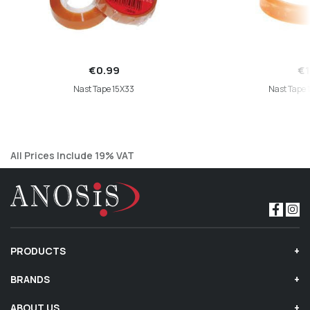
€0.99
€1
Nast Tape 15X33
Nast Tape 
All Prices Include 19% VAT
PRODUCTS
BRANDS
ABOUT US